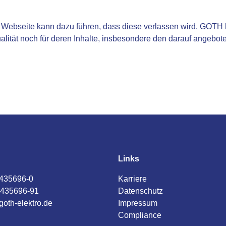
r Webseite kann dazu führen, dass diese verlassen wird. GOTH h
ualität noch für deren Inhalte, insbesondere den darauf angebo
Links
) 435696-0
Karriere
) 435696-91
Datenschutz
goth-elektro.de
Impressum
Compliance