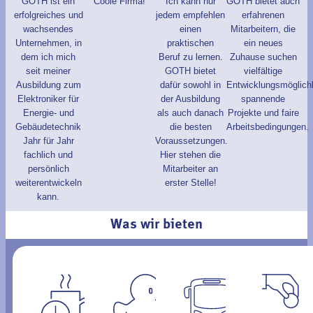
GOTH ist ein
Coole Firma!
Ich kann nur
GOTH bietet auch
erfolgreiches und
jedem empfehlen
erfahrenen
wachsendes
einen
Mitarbeitern, die
Unternehmen, in
praktischen
ein neues
dem ich mich
Beruf zu lernen.
Zuhause suchen
seit meiner
GOTH bietet
vielfältige
Ausbildung zum
dafür sowohl in
Entwicklungsmöglichk
Elektroniker für
der Ausbildung
spannende
Energie- und
als auch danach
Projekte und faire
Gebäudetechnik
die besten
Arbeitsbedingungen.
Jahr für Jahr
Voraussetzungen.
fachlich und
Hier stehen die
persönlich
Mitarbeiter an
weiterentwickeln
erster Stelle!
kann.
Was wir bieten